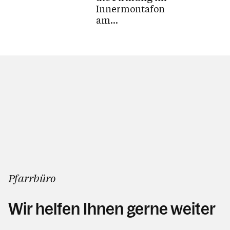
Innermontafon
Kalender
am
Pfingstmontag,
dem 25. Mai
2026, in der
Personen
Pfarrkirche
Gaschurn statt.
Kontakt
Pfarrbüro
Wir helfen Ihnen gerne weiter