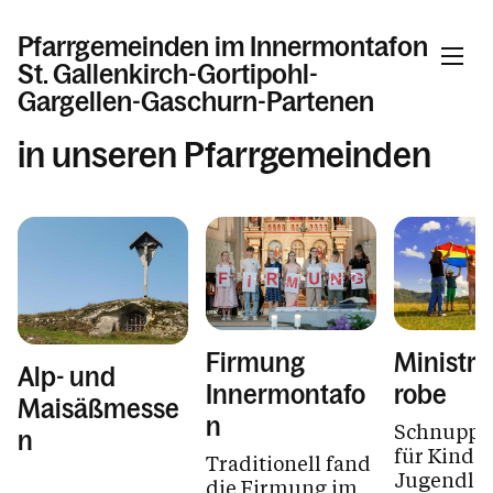
Pfarrgemeinden im Innermontafon
St. Gallenkirch-Gortipohl-
Gargellen-Gaschurn-Partenen
in unseren Pfarrgemeinden
Informationen
Aktuelles
Monatsgedenken
Gottesdienstordnung
Kirchen und Kapellen
Firmung
Ministr
Alp- und
Innermontafo
robe
Sakramente
Maisäßmesse
n
Schnuppe
Kinder, Jugend und Familie
n
für Kinde
Traditionell fand
Jugendlic
die Firmung im