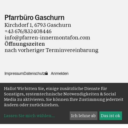
Pfarrbüro Gaschurn
Kirchdorf 1, 6793 Gaschurn
+43 676/832408446
info@pfarren-innermontafon.com
Öffnungszeiten
nach vorheriger Terminvereinbarung
Impressum
Datenschutz
Anmelden
Hallo! Wir bitten Sie, einige zusätzliche Dienste für
Sonstiges, systemtechnische Notwendigkeiten & Social
Media zu aktivieren. Sie können Ihre Zustimmung jederzeit
ändern oder zurückziehen.
Lassen Sie mich wählen
...
Ich lehne ab
Das ist ok