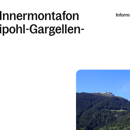
 Innermontafon
Inform
tipohl-Gargellen-
n