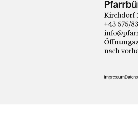
Pfarrbü
Kirchdorf 
+43 676/8
info@pfar
Öffnungsz
nach vorh
Impressum
Datens