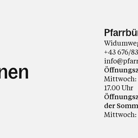
Pfarrbür
Widumweg 3
+43 676/8
info@pfar
hnen
Öffnungsz
Mittwoch: 
17.00 Uhr
Öffnungs
der Somm
Mittwoch: 