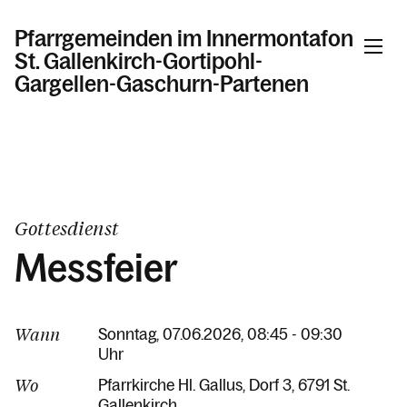
Pfarrgemeinden im Innermontafon
St. Gallenkirch-Gortipohl-
Gargellen-Gaschurn-Partenen
Informationen
Kalender
Gottesdienst
Messfeier
Personen
Wann
Sonntag, 07.06.2026, 08:45 - 09:30
Uhr
Kontakt
Wo
Pfarrkirche Hl. Gallus
Dorf 3
6791 St.
Gallenkirch