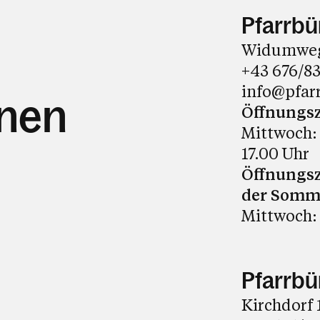
Pfarrbür
Widumweg 3
+43 676/8
info@pfar
hnen
Öffnungsz
Mittwoch: 
17.00 Uhr
Öffnungs
der Somm
Mittwoch: 
Pfarrbü
Kirchdorf 