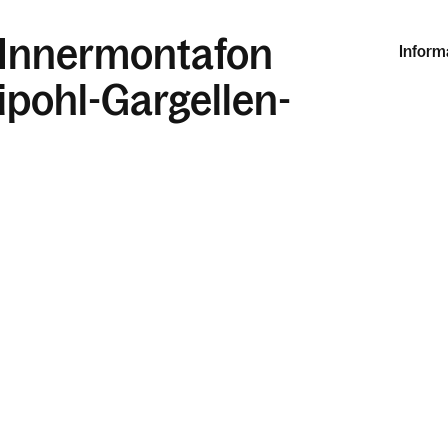
 Innermontafon
Inform
tipohl-Gargellen-
n